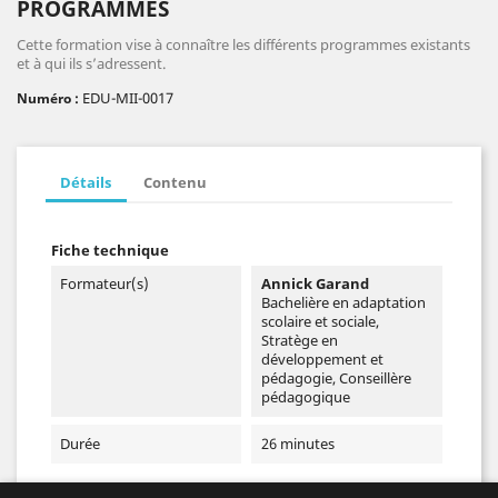
PROGRAMMES
Cette formation vise à connaître les différents programmes existants
et à qui ils s’adressent.
EDU-MII-0017
Numéro :
Détails
Contenu
Fiche technique
Formateur(s)
Annick Garand
Bachelière en adaptation
scolaire et sociale,
Stratège en
développement et
pédagogie, Conseillère
pédagogique
Durée
26 minutes