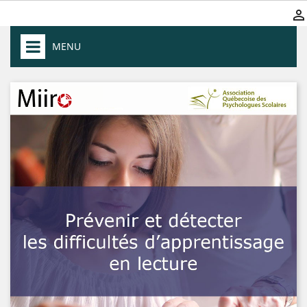

MENU