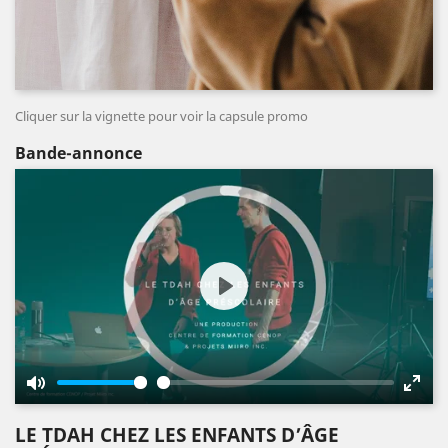
Cliquer sur la vignette pour voir la capsule promo
Bande-annonce
Play
Mute
Enter
fulls
LE TDAH CHEZ LES ENFANTS D’ÂGE